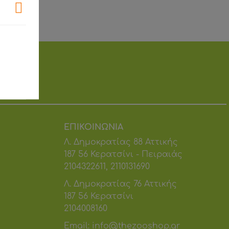
ΦΟΡΕΣ
ΕΠΙΚΟΙΝΩΝIΑ
Λ. Δημοκρατίας 88
Αττικής
187 56 Κερατσίνι - Πειραιάς
2104322611, 2110131690
Λ. Δημοκρατίας 76
Αττικής
187 56 Κερατσίνι
2104008160
Email:
info@thezooshop.gr