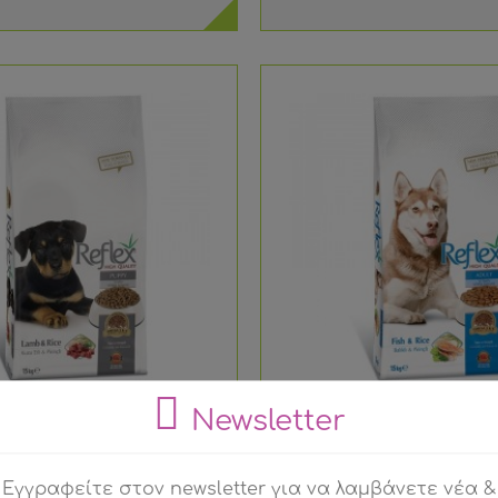
Newsletter
mium Puppy Αρνί & Ρύζι 15kg
Reflex Adult Premium Σολο
15kg
Εγγραφείτε στον newsletter για να λαμβάνετε νέα &