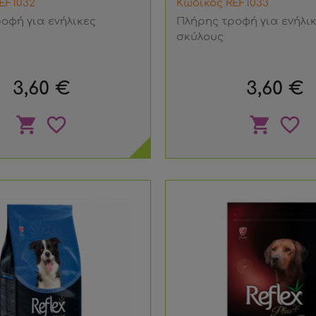
EF1032
Κωδικός REF1033
οφή για ενήλικες
Πλήρης τροφή για ενήλι
σκύλους
Τιμή
Τιμή
3,60 €
3,60 €
shopping_cart
favorite_border
shopping_cart
favorite_border