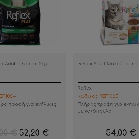
ex Adult Chicken 15kg
Reflex Adult Multi Colour C
Reflex
EF1024
Κωδικός REF1025
ρά τροφή για ενήλικες
Πλήρης τροφή για ενήλι
με κοτόπουλο
νική
Τιμή
Τιμή
,00 €
52,20 €
54,00 €