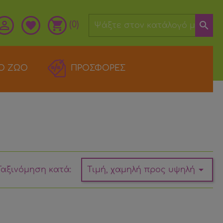

shopping_cart
favorite

(0)
Ο ΖΩΟ
ΠΡΟΣΦΟΡΕΣ

Ταξινόμηση κατά:
Τιμή, χαμηλή προς υψηλή