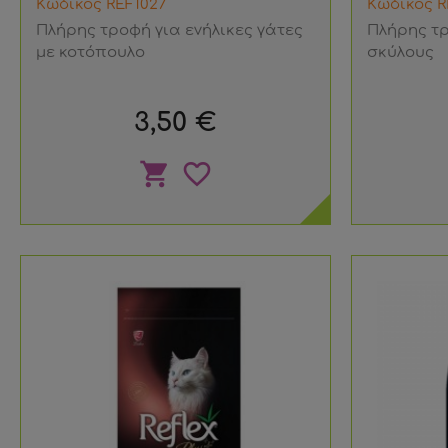
Κωδικός REF1027
Κωδικός R
Πλήρης τροφή για ενήλικες γάτες
Πλήρης τρ
με κοτόπουλο
σκύλους
Τιμή
3,50 €
shopping_cart
favorite_border