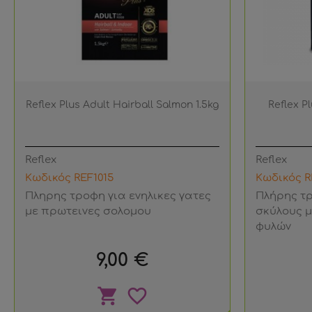
Reflex Plus Adult Hairball Salmon 1.5kg
Reflex P
Reflex
Reflex
Κωδικός REF1015
Κωδικός R
Πληρης τροφη για ενηλικες γατες
Πλήρης τρ
με πρωτεινες σολομου
σκύλους 
φυλών
Τιμή
9,00 €
shopping_cart
favorite_border