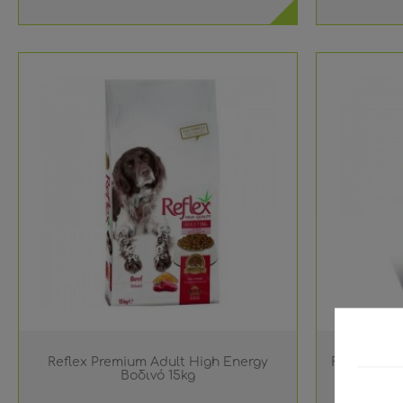
Reflex Premium Adult High Energy
Reflex Pre
Βοδινό 15kg