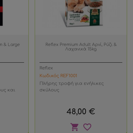
m & Large
Reflex Premium Adult Αρνί, Ρύζι &
Λαχανικά 15kg
Reflex
Κωδικός REF1001
Πλήρης τροφή για ενήλικες
υς και
σκύλους
Τιμή
48,00 €
shopping_cart
favorite_border