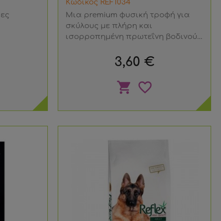
Κωδικός REF1034
κες
Μια premium φυσική τροφή για
σκύλους με πλήρη και
ισορροπημένη πρωτεΐνη βοδινού
που διαμορφώνεται από
Τιμή
διατροφολόγους σκύλου
3,60 €
shopping_cart
favorite_border