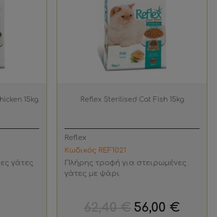
hicken 15kg
Reflex Sterilised Cat Fish 15kg
Reflex
Κωδικός REF1021
κες γάτες
Πλήρης τροφή για στειρωμένες
γάτες με ψάρι
Κανονική
Τιμή
62,40 €
56,00 €
τιμή